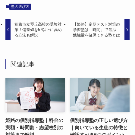
塾の選び方
姫路市立琴丘高校の受験対
【姫路】定期テスト対策の
策！偏差値を57以上に高め
学習塾は「時間」で選ぶ｜
る方法も解説
勉強量を確保できる塾とは
関連記事
姫路の個別指導塾｜料金の
個別指導塾の正しい選び方
実額・時間割・志望校別の
｜向いている生徒の特徴と
対策まで解説
確認すべき6つのポイント